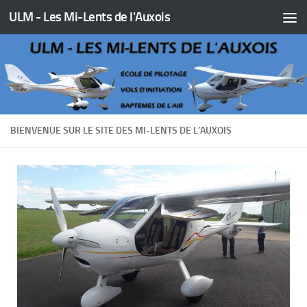
ULM - Les Mi-Lents de l'Auxois
Skip to content
BIENVENUE SUR LE SITE DES MI-LENTS DE L’AUXOIS