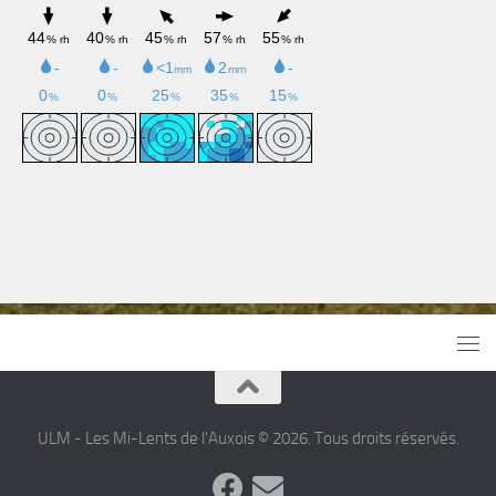
ULM - Les Mi-Lents de l'Auxois © 2026. Tous droits réservés.